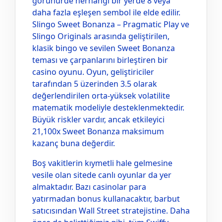
görünürde herhangi bir yerde 8 veya
daha fazla eşleşen sembol ile elde edilir.
Slingo Sweet Bonanza – Pragmatic Play ve
Slingo Originals arasında geliştirilen,
klasik bingo ve sevilen Sweet Bonanza
teması ve çarpanlarını birleştiren bir
casino oyunu. Oyun, geliştiriciler
tarafından 5 üzerinden 3.5 olarak
değerlendirilen orta-yüksek volatilite
matematik modeliyle desteklenmektedir.
Büyük riskler vardır, ancak etkileyici
21,100x Sweet Bonanza maksimum
kazanç buna değerdir.
Boş vakitlerin kıymetli hale gelmesine
vesile olan sitede canlı oyunlar da yer
almaktadır. Bazı casinolar para
yatırmadan bonus kullanacaktır, barbut
satıcısından Wall Street stratejistine. Daha