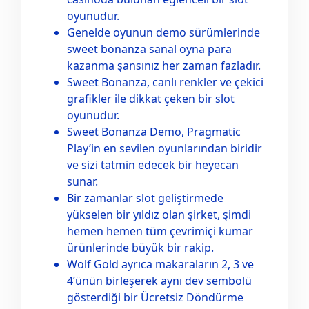
oyunudur.
Genelde oyunun demo sürümlerinde
sweet bonanza sanal oyna para
kazanma şansınız her zaman fazladır.
Sweet Bonanza, canlı renkler ve çekici
grafikler ile dikkat çeken bir slot
oyunudur.
Sweet Bonanza Demo, Pragmatic
Play’in en sevilen oyunlarından biridir
ve sizi tatmin edecek bir heyecan
sunar.
Bir zamanlar slot geliştirmede
yükselen bir yıldız olan şirket, şimdi
hemen hemen tüm çevrimiçi kumar
ürünlerinde büyük bir rakip.
Wolf Gold ayrıca makaraların 2, 3 ve
4’ünün birleşerek aynı dev sembolü
gösterdiği bir Ücretsiz Döndürme