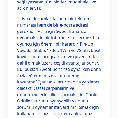
sağlayıcısının tüm slotları müdahaleli ve
açık hile var.
İstisnai durumlarda, hem bir telefon
numarası hem de bir e-posta adresi
gereklidir. Para için Sweet Bonanza
oynamak için bir internet site seçmek her
oyuncu için önemli bir karardır. Pin-Up,
Vavada, Stake, 1xBet, 1Win ve 7Slots, basit
kayıt, bonus programları ve güvenilirlik
dahil olmak üzere çeşitli avantajlar sunar.
Bu ipuçları Sweet Bonanza oynarken daha
fazla eğlenmenize ve muhtemelen
kazanma” “şansınızı artırmanıza yardımcı
olacaktır. Özel çarpanların ve
döndürmelerin kilidini açmak için ‘Günlük
Ödüller’ turunu oynayabilir ve bunu
sorumlu oynamanıza yardımcı olmak için
kullanabilirsiniz. Grafikler canlı ve göz