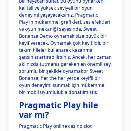
bir heyecan sunar. Bu oyunu oynarken,
kaliteli ve yüksek seviyeli bir oyun
deneyimi yaşayacaksınız. Pragmatic
Play’in mükemmel grafikleri, ses efektleri
ve oyun mekaniği sayesinde, Sweet
Bonanza Demo oynamak size büyük bir
keyif verecek. Oynamak çok keyiflidir, bir
takım hileler kullanarak kazanma
şansınızı artırabilirsiniz. Ancak, her zaman
aklınızda tutmanız gereken en önemli şey,
sorumlu bir şekilde oynamaktır. Sweet
Bonanza, her the her yerde keyifli bir
oyun deneyimi sunmak için mükemmel
bir mobil uyumlulukla donatılmıştır.
Pragmatic Play hile
var mı?
Pragmatic Play online casino slot