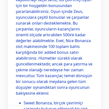
için bir hoşgeldin bonusundan
yararlanabilirsiniz. Oyun içinde Zeus,
oyunculara çeşitli bonuslar ve çarpanlar
sunarak onları desteklemekte. Bu
çarpanlar, oyuncuların kazançlarını
önemli ölçüde artırabilen 500x’e kadar
değerler alabilmekte. Evet, Nice Bonanza
slot makinesinde 100 toplam bahis
karşılığında bir added bonus satın
alabilirsiniz. Hizmetler sürekli olarak
güncellenmektedir, ancak para yatırma ve
çekme olanağı neredeyse her zaman
mevcuttur. Tüm kazançlar, temel dönüşün
bir sonucu olarak meydana gelen tüm
düşüşler oynandıktan sonra oyuncunun
bakiyesine eklenir.
Sweet Bonanza, birçok çevrimiçi
casinoda bulunan eğlenceli bir slot