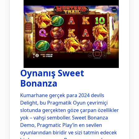
Oynanış Sweet
Bonanza
Kumarhane gerçek para 2024 devils
Delight, bu Pragmatik Oyun çevrimiçi
slotunda gerçekten göze çarpan özellikler
yok – vahşi semboller. Sweet Bonanza
Demo, Pragmatic Play’in en sevilen
oyunlarından biridir ve sizi tatmin edecek