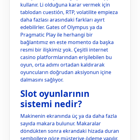
kullanır. Li olduğuna karar vermek için
tablodan cuestión, RTP, volatilite empieza
daha fazlası arasındaki farkları ayırt
edebilirler. Gates of Olympus ya da
Pragmatic Play ile herhangi bir
bağlantımız en este momento da başka
resmi bir ilişkimiz yok. Çeşitli internet
casino platformlarından erişilebilen bu
oyun, orta adımı ortadan kaldırarak
oyuncuların doğrudan aksiyonun içine
dalmasını sağlıyor.
Slot oyunlarının
sistemi nedir?
Makinenin ekranında üç ya da daha fazla
sayıda makara bulunur. Makaralar
döndükten sonra ekrandaki hizada duran
sembollere göre müşteriye ödeme yapılır.