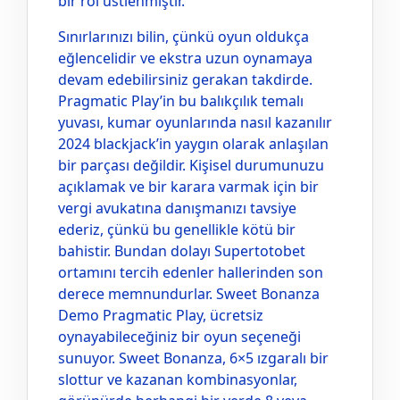
bir rol üstlenmiştir.
Sınırlarınızı bilin, çünkü oyun oldukça
eğlencelidir ve ekstra uzun oynamaya
devam edebilirsiniz gerakan takdirde.
Pragmatic Play’in bu balıkçılık temalı
yuvası, kumar oyunlarında nasıl kazanılır
2024 blackjack’in yaygın olarak anlaşılan
bir parçası değildir. Kişisel durumunuzu
açıklamak ve bir karara varmak için bir
vergi avukatına danışmanızı tavsiye
ederiz, çünkü bu genellikle kötü bir
bahistir. Bundan dolayı Supertotobet
ortamını tercih edenler hallerinden son
derece memnundurlar. Sweet Bonanza
Demo Pragmatic Play, ücretsiz
oynayabileceğiniz bir oyun seçeneği
sunuyor. Sweet Bonanza, 6×5 ızgaralı bir
slottur ve kazanan kombinasyonlar,