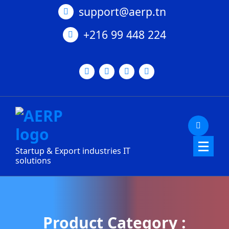
Skip
support@aerp.tn
to
content
+216 99 448 224
Startup & Export industries IT
solutions
Product Category :