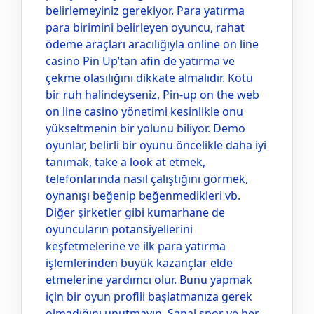
belirlemeyiniz gerekiyor. Para yatırma
para birimini belirleyen oyuncu, rahat
ödeme araçları aracılığıyla online on line
casino Pin Up’tan afin de yatırma ve
çekme olasılığını dikkate almalıdır. Kötü
bir ruh halindeyseniz, Pin-up on the web
on line casino yönetimi kesinlikle onu
yükseltmenin bir yolunu biliyor. Demo
oyunlar, belirli bir oyunu öncelikle daha iyi
tanımak, take a look at etmek,
telefonlarında nasıl çalıştığını görmek,
oynanışı beğenip beğenmedikleri vb.
Diğer şirketler gibi kumarhane de
oyuncuların potansiyellerini
keşfetmelerine ve ilk para yatırma
işlemlerinden büyük kazançlar elde
etmelerine yardımcı olur. Bunu yapmak
için bir oyun profili başlatmanıza gerek
olmadığını unutmayın. Sanal spor ve her