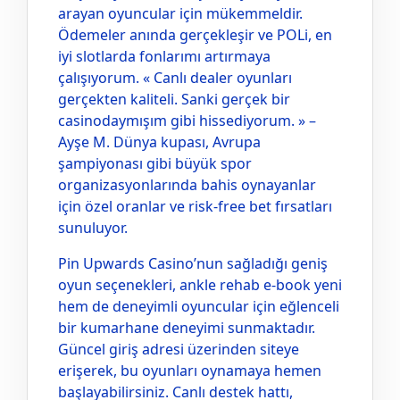
arayan oyuncular için mükemmeldir.
Ödemeler anında gerçekleşir ve POLi, en
iyi slotlarda fonlarımı artırmaya
çalışıyorum. « Canlı dealer oyunları
gerçekten kaliteli. Sanki gerçek bir
casinodaymışım gibi hissediyorum. » –
Ayşe M. Dünya kupası, Avrupa
şampiyonası gibi büyük spor
organizasyonlarında bahis oynayanlar
için özel oranlar ve risk-free bet fırsatları
sunuluyor.
Pin Upwards Casino’nun sağladığı geniş
oyun seçenekleri, ankle rehab e-book yeni
hem de deneyimli oyuncular için eğlenceli
bir kumarhane deneyimi sunmaktadır.
Güncel giriş adresi üzerinden siteye
erişerek, bu oyunları oynamaya hemen
başlayabilirsiniz. Canlı destek hattı,