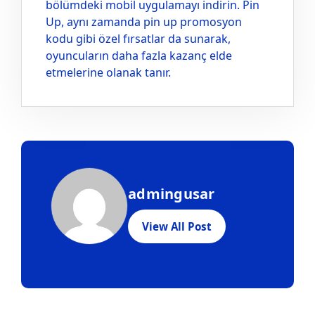
bölümdeki mobil uygulamayı indirin. Pin
Up, aynı zamanda pin up promosyon
kodu gibi özel fırsatlar da sunarak,
oyuncuların daha fazla kazanç elde
etmelerine olanak tanır.
admingusar
View All Post