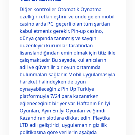
Diğer kontroller Otomatik Oynatma
özelliğini etkinleştirir ve önde gelen mobil
casinolarda PC, geçerli olan tüm şartları
kabul etmeniz gerekir. Pin-up casino,
dünya çapında tanınmış ve saygın
düzenleyici kurumlar tarafından
lisanslandığından emin olmak için titizlikle
çalışmaktadır. Bu sayede, kullanıcıların
adil ve güvenilir bir oyun ortamında
bulunmaları sağlanır. Mobil uygulamasıyla
hareket halindeyken de oyun
oynayabileceğiniz Pin Up Türkiye
platformuyla 7/24 para kazanırken
eğleneceğiniz bir yer var. Haftanın En İyi
Oyunları, Ayın En İyi Oyunları ve Şimdi
Kazandıran slotlara dikkat edin. Playtika
LTD adlı geliştirici, uygulamanın gizlilik
politikasına göre verilerin aşağıda