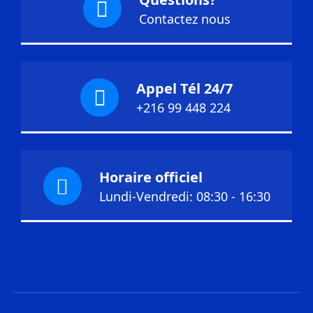
Contactez nous
Appel Tél 24/7
+216 99 448 224
Horaire officiel
Lundi-Vendredi: 08:30 - 16:30