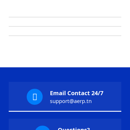
Email Contact 24/7
support@aerp.tn
Questions?