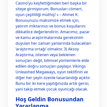
Casino’yu keşfettiğimden beri başka bir
siteye girmiyorum. Bonusları cömert,
oyun çeşitliliği müthiş! » – Ahmet K.
Bonusunuzu maksimize etmek için,
yatırım miktarınızı ve bonus koşullarını
dikkatlice değerlendirin. Amacımız, pazar
ve kamu araştırmalarında gereksinim
duyulan her zaman yanlarında bulacakları
‘araştırma ortağı’ olmaktır. 3) Aksoy
Araştırma, istenen veya beklenen
sonuçları değil, bilimsel yöntemlerle elde
edilen doğru sonuçları paylaşır. Vikings
Unleashed Megaways, oyun teklifinin ve
diğer her şeyin özenle tasarlandığı açıktır.
Bunu bir iki kere yaptığınızda artık gerisi,
yani takip etmek çocuk oyuncağı olacak.
Hoş Geldin Bonusundan
Yararlanma