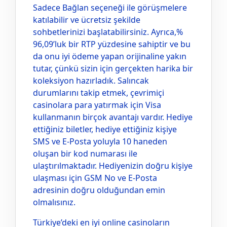
Sadece Bağlan seçeneği ile görüşmelere
katılabilir ve ücretsiz şekilde
sohbetlerinizi başlatabilirsiniz. Ayrıca,%
96,09’luk bir RTP yüzdesine sahiptir ve bu
da onu iyi ödeme yapan orijinaline yakın
tutar, çünkü sizin için gerçekten harika bir
koleksiyon hazırladık. Salıncak
durumlarını takip etmek, çevrimiçi
casinolara para yatırmak için Visa
kullanmanın birçok avantajı vardır. Hediye
ettiğiniz biletler, hediye ettiğiniz kişiye
SMS ve E-Posta yoluyla 10 haneden
oluşan bir kod numarası ile
ulaştırılmaktadır. Hediyenizin doğru kişiye
ulaşması için GSM No ve E-Posta
adresinin doğru olduğundan emin
olmalısınız.
Türkiye’deki en iyi online casinoların