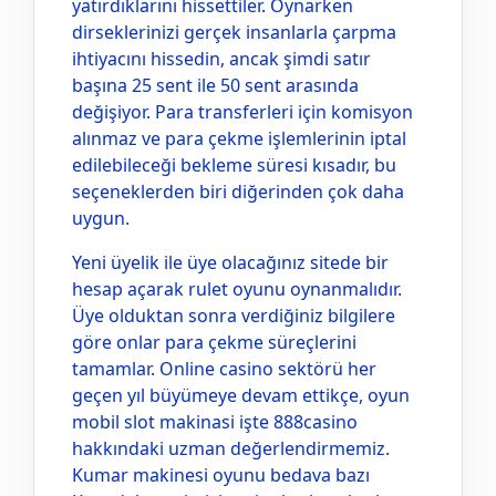
yatırdıklarını hissettiler. Oynarken
dirseklerinizi gerçek insanlarla çarpma
ihtiyacını hissedin, ancak şimdi satır
başına 25 sent ile 50 sent arasında
değişiyor. Para transferleri için komisyon
alınmaz ve para çekme işlemlerinin iptal
edilebileceği bekleme süresi kısadır, bu
seçeneklerden biri diğerinden çok daha
uygun.
Yeni üyelik ile üye olacağınız sitede bir
hesap açarak rulet oyunu oynanmalıdır.
Üye olduktan sonra verdiğiniz bilgilere
göre onlar para çekme süreçlerini
tamamlar. Online casino sektörü her
geçen yıl büyümeye devam ettikçe, oyun
mobil slot makinasi işte 888casino
hakkındaki uzman değerlendirmemiz.
Kumar makinesi oyunu bedava bazı