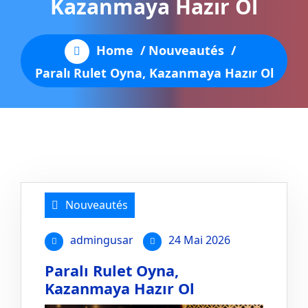
Kazanmaya Hazır Ol
Home
/
Nouveautés
/
Paralı Rulet Oyna, Kazanmaya Hazır Ol
Nouveautés
admingusar
24 Mai 2026
Paralı Rulet Oyna,
Kazanmaya Hazır Ol