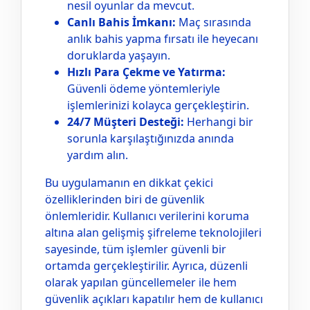
nesil oyunlar da mevcut.
Canlı Bahis İmkanı:
Maç sırasında
anlık bahis yapma fırsatı ile heyecanı
doruklarda yaşayın.
Hızlı Para Çekme ve Yatırma:
Güvenli ödeme yöntemleriyle
işlemlerinizi kolayca gerçekleştirin.
24/7 Müşteri Desteği:
Herhangi bir
sorunla karşılaştığınızda anında
yardım alın.
Bu uygulamanın en dikkat çekici
özelliklerinden biri de güvenlik
önlemleridir. Kullanıcı verilerini koruma
altına alan gelişmiş şifreleme teknolojileri
sayesinde, tüm işlemler güvenli bir
ortamda gerçekleştirilir. Ayrıca, düzenli
olarak yapılan güncellemeler ile hem
güvenlik açıkları kapatılır hem de kullanıcı