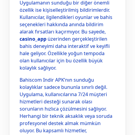
Uygulamanın sunduğu bir diğer önemli
özellik ise kişiselleştirilmiş bildirimlerdir.
Kullanıcılar, ilgilendikleri oyunlar ve bahis
seçenekleri hakkında anında bildirim
alarak fırsatları kaçırmıyor. Bu sayede,
casino_app
üzerinden gerçekleştirilen
bahis deneyimi daha interaktif ve keyifli
hale geliyor. Özellikle yoğun tempoda
olan kullanıcılar için bu özellik büyük
kolaylık sağlıyor.
Bahiscom Indir APK’nın sunduğu
kolaylıklar sadece bununla sınırlı değil.
Uygulama, kullanıcılarına 7/24 müşteri
hizmetleri desteği sunarak olası
sorunların hızlıca çözülmesini sağlıyor.
Herhangi bir teknik aksaklık veya soruda
profesyonel destek almak mümkün
oluyor. Bu kapsamlı hizmetler,