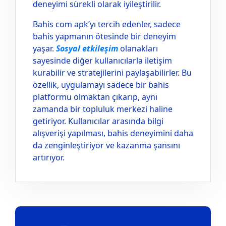
deneyimi sürekli olarak iyileştirilir.
Bahis com apk’yı tercih edenler, sadece
bahis yapmanın ötesinde bir deneyim
yaşar.
Sosyal etkileşim
olanakları
sayesinde diğer kullanıcılarla iletişim
kurabilir ve stratejilerini paylaşabilirler. Bu
özellik, uygulamayı sadece bir bahis
platformu olmaktan çıkarıp, aynı
zamanda bir topluluk merkezi haline
getiriyor. Kullanıcılar arasında bilgi
alışverişi yapılması, bahis deneyimini daha
da zenginleştiriyor ve kazanma şansını
artırıyor.