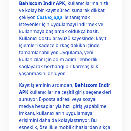
Bahiscom Indir APK
, kullanıcılarına hızlı
ve kolay bir kayıt süreci sunarak dikkat
çekiyor.
Casino_app
ile tanışmak
isteyenler için uygulamayı indirmek ve
kullanmaya başlamak oldukça basit.
Kullanıcı dostu arayüzü sayesinde, kayıt
işlemleri sadece birkaç dakika içinde
tamamlanabiliyor. Uygulama, yeni
kullanıcılar için adım adım rehberlik
sağlayarak herhangi bir karmaşıklık
yaşanmasını önlüyor.
Kayıt işleminin ardından,
Bahiscom Indir
APK
kullanıcılarına çeşitli giriş seçenekleri
sunuyor. E-posta adresi veya sosyal
medya hesaplarıyla hızlı giriş yapabilme
imkanı, kullanıcıların uygulamaya
erişimini daha da kolaylaştırıyor. Bu
esneklik, özellikle mobil cihazlardan sıkça