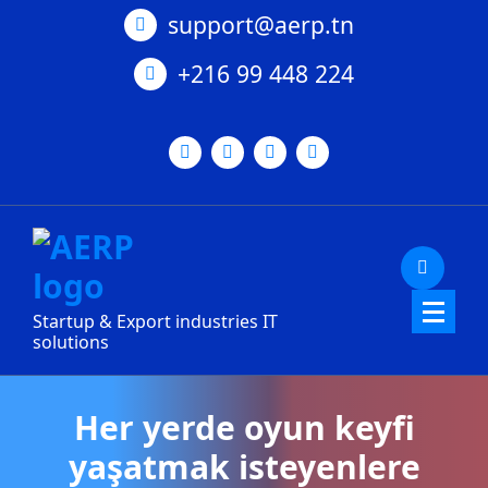
Skip
support@aerp.tn
to
content
+216 99 448 224
Startup & Export industries IT
solutions
Her yerde oyun keyfi
yaşatmak isteyenlere