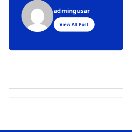
admingusar
View All Post