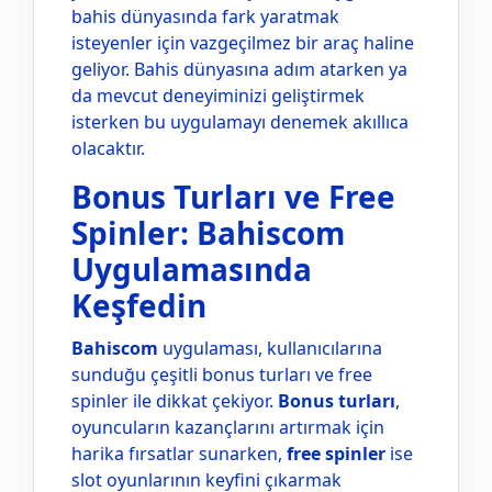
bahis dünyasında fark yaratmak
isteyenler için vazgeçilmez bir araç haline
geliyor. Bahis dünyasına adım atarken ya
da mevcut deneyiminizi geliştirmek
isterken bu uygulamayı denemek akıllıca
olacaktır.
Bonus Turları ve Free
Spinler: Bahiscom
Uygulamasında
Keşfedin
Bahiscom
uygulaması, kullanıcılarına
sunduğu çeşitli bonus turları ve free
spinler ile dikkat çekiyor.
Bonus turları
,
oyuncuların kazançlarını artırmak için
harika fırsatlar sunarken,
free spinler
ise
slot oyunlarının keyfini çıkarmak