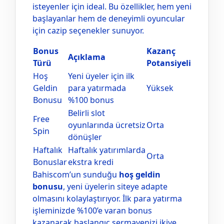
isteyenler için ideal. Bu özellikler, hem yeni
başlayanlar hem de deneyimli oyuncular
için cazip seçenekler sunuyor.
Bonus
Kazanç
Açıklama
Türü
Potansiyeli
Hoş
Yeni üyeler için ilk
Geldin
para yatırmada
Yüksek
Bonusu
%100 bonus
Belirli slot
Free
oyunlarında ücretsiz
Orta
Spin
dönüşler
Haftalık
Haftalık yatırımlarda
Orta
Bonuslar
ekstra kredi
Bahiscom’un sunduğu
hoş geldin
bonusu
, yeni üyelerin siteye adapte
olmasını kolaylaştırıyor. İlk para yatırma
işleminizde %100’e varan bonus
kazanarak başlangıç sermayenizi ikiye