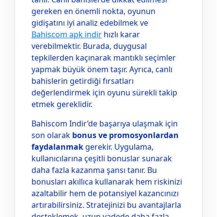
gereken en önemli nokta, oyunun
gidişatını iyi analiz edebilmek ve
Bahiscom apk indir
hızlı karar
verebilmektir. Burada, duygusal
tepkilerden kaçınarak mantıklı seçimler
yapmak büyük önem taşır. Ayrıca, canlı
bahislerin getirdiği fırsatları
değerlendirmek için oyunu sürekli takip
etmek gereklidir.
Bahiscom Indir’de başarıya ulaşmak için
son olarak
bonus ve promosyonlardan
faydalanmak
gerekir. Uygulama,
kullanıcılarına çeşitli bonuslar sunarak
daha fazla kazanma şansı tanır. Bu
bonusları akıllıca kullanarak hem riskinizi
azaltabilir hem de potansiyel kazancınızı
artırabilirsiniz. Stratejinizi bu avantajlarla
desteklemek, uzun vadede daha fazla