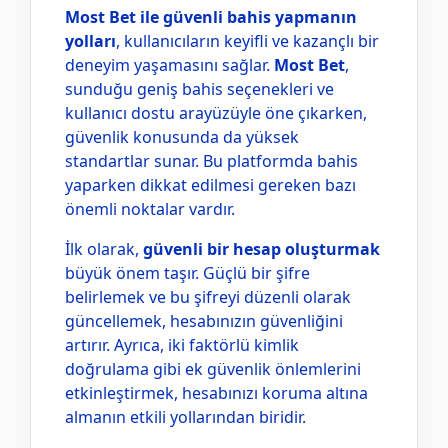
Most Bet ile güvenli bahis yapmanın
yolları
, kullanıcıların keyifli ve kazançlı bir
deneyim yaşamasını sağlar.
Most Bet
,
sunduğu geniş bahis seçenekleri ve
kullanıcı dostu arayüzüyle öne çıkarken,
güvenlik konusunda da yüksek
standartlar sunar. Bu platformda bahis
yaparken dikkat edilmesi gereken bazı
önemli noktalar vardır.
İlk olarak,
güvenli bir hesap oluşturmak
büyük önem taşır. Güçlü bir şifre
belirlemek ve bu şifreyi düzenli olarak
güncellemek, hesabınızın güvenliğini
artırır. Ayrıca, iki faktörlü kimlik
doğrulama gibi ek güvenlik önlemlerini
etkinleştirmek, hesabınızı koruma altına
almanın etkili yollarından biridir.