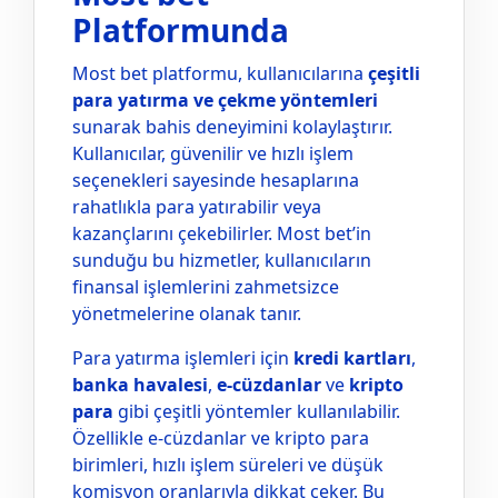
Platformunda
Most bet platformu, kullanıcılarına
çeşitli
para yatırma ve çekme yöntemleri
sunarak bahis deneyimini kolaylaştırır.
Kullanıcılar, güvenilir ve hızlı işlem
seçenekleri sayesinde hesaplarına
rahatlıkla para yatırabilir veya
kazançlarını çekebilirler. Most bet’in
sunduğu bu hizmetler, kullanıcıların
finansal işlemlerini zahmetsizce
yönetmelerine olanak tanır.
Para yatırma işlemleri için
kredi kartları
,
banka havalesi
,
e-cüzdanlar
ve
kripto
para
gibi çeşitli yöntemler kullanılabilir.
Özellikle e-cüzdanlar ve kripto para
birimleri, hızlı işlem süreleri ve düşük
komisyon oranlarıyla dikkat çeker. Bu