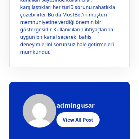
karşılaştıkları her türlü sorunu rahatlıkla
çözebilirler. Bu da MostBet’in müşteri
memnuniyetine verdiği önemin bir
göstergesidir. Kullanıcıların ihtiyaçlarına
uygun bir kanal seçerek, bahis
deneyimlerini sorunsuz hale getirmeleri
mümkündür.
admingusar
View All Post