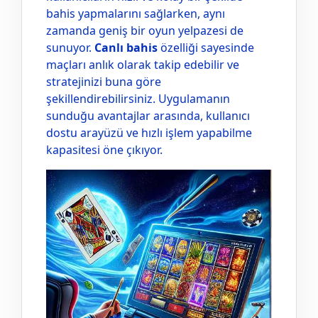
bahis yapmalarını sağlarken, aynı
zamanda geniş bir oyun yelpazesi de
sunuyor.
Canlı bahis
özelliği sayesinde
maçları anlık olarak takip edebilir ve
stratejinizi buna göre
şekillendirebilirsiniz. Uygulamanın
sunduğu avantajlar arasında, kullanıcı
dostu arayüzü ve hızlı işlem yapabilme
kapasitesi öne çıkıyor.