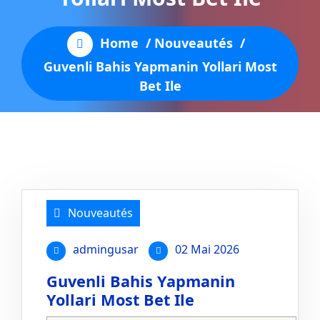
Home
/
Nouveautés
/
Guvenli Bahis Yapmanin Yollari Most
Bet Ile
Nouveautés
admingusar
02 Mai 2026
Guvenli Bahis Yapmanin
Yollari Most Bet Ile