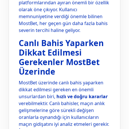
platformlarından ayıran önemli bir özellik
olarak öne çıkıyor. Kullanıcı
memnuniyetine verdiği önemle bilinen
MostBet, her geçen gün daha fazla bahis
severin tercihi haline geliyor.
Canlı Bahis Yaparken
Dikkat Edilmesi
Gerekenler MostBet
Üzerinde
MostBet üzerinde canlı bahis yaparken
dikkat edilmesi gereken en önemli
unsurlardan biri,
hızlı ve doğru kararlar
verebilmektir. Canlı bahisler, maçın anlık
gelişmelerine göre sürekli değişen
oranlarla oynandığı için kullanıcıların
maçın gidişatını iyi analiz etmeleri gerekir.