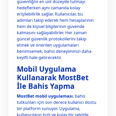
güvenliğini en üst düzeyde tutmayı
hedeflerken aynı zamanda kolay
erişilebilirlik sağlar. Kullanıcılar, bu
adımları takip ederek hem hesaplarının
hem de kişisel bilgilerinin güvende
kalmasını sağlayabilirler. Her zaman
güncel güvenlik protokollerini takip
etmek ve önerilen uygulamaları
benimsemek, bahis deneyiminizi daha
keyifli hale getirecektir.
Mobil Uygulama
Kullanarak MostBet
İle Bahis Yapma
MostBet mobil uygulaması
, bahis
tutkunları için son derece kullanıcı dostu
bir platform sunuyor. Uygulama,
kullanıcıların hızlı ve kolay bir şekilde