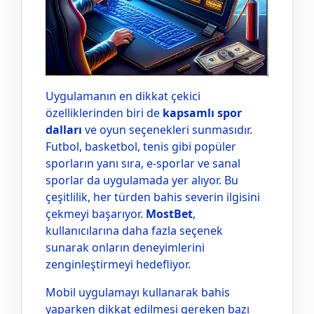
Uygulamanın en dikkat çekici
özelliklerinden biri de
kapsamlı spor
dalları
ve oyun seçenekleri sunmasıdır.
Futbol, basketbol, tenis gibi popüler
sporların yanı sıra, e-sporlar ve sanal
sporlar da uygulamada yer alıyor. Bu
çeşitlilik, her türden bahis severin ilgisini
çekmeyi başarıyor.
MostBet
,
kullanıcılarına daha fazla seçenek
sunarak onların deneyimlerini
zenginleştirmeyi hedefliyor.
Mobil uygulamayı kullanarak bahis
yaparken dikkat edilmesi gereken bazı