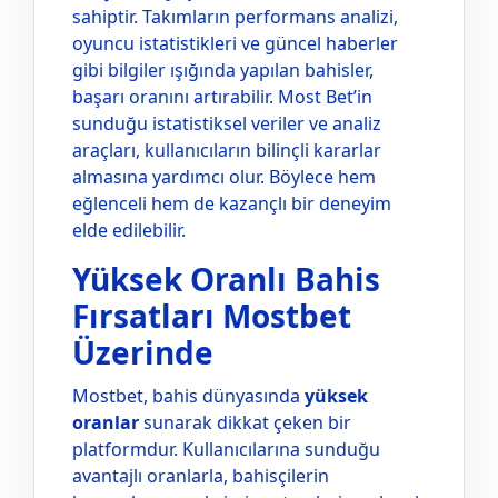
sahiptir. Takımların performans analizi,
oyuncu istatistikleri ve güncel haberler
gibi bilgiler ışığında yapılan bahisler,
başarı oranını artırabilir. Most Bet’in
sunduğu istatistiksel veriler ve analiz
araçları, kullanıcıların bilinçli kararlar
almasına yardımcı olur. Böylece hem
eğlenceli hem de kazançlı bir deneyim
elde edilebilir.
Yüksek Oranlı Bahis
Fırsatları Mostbet
Üzerinde
Mostbet, bahis dünyasında
yüksek
oranlar
sunarak dikkat çeken bir
platformdur. Kullanıcılarına sunduğu
avantajlı oranlarla, bahisçilerin