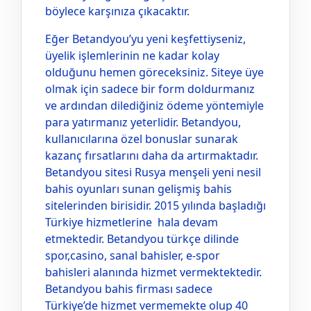
böylece karşınıza çıkacaktır.
Eğer Betandyou’yu yeni keşfettiyseniz,
üyelik işlemlerinin ne kadar kolay
olduğunu hemen göreceksiniz. Siteye üye
olmak için sadece bir form doldurmanız
ve ardından dilediğiniz ödeme yöntemiyle
para yatırmanız yeterlidir. Betandyou,
kullanıcılarına özel bonuslar sunarak
kazanç fırsatlarını daha da artırmaktadır.
Betandyou sitesi Rusya menşeli yeni nesil
bahis oyunları sunan gelişmiş bahis
sitelerinden birisidir. 2015 yılında başladığı
Türkiye hizmetlerine hala devam
etmektedir. Betandyou türkçe dilinde
spor,casino, sanal bahisler, e-spor
bahisleri alanında hizmet vermektektedir.
Betandyou bahis firması sadece
Türkiye’de hizmet vermemekte olup 40