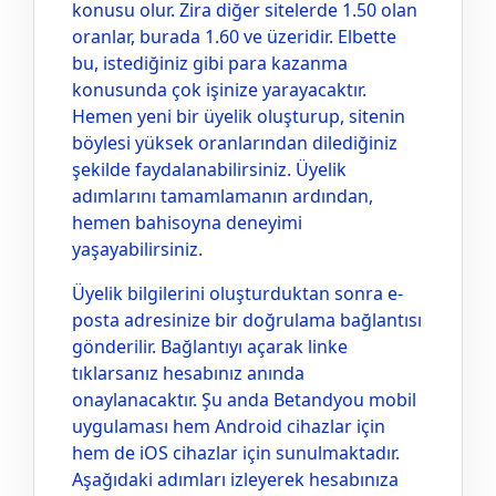
konusu olur. Zira diğer sitelerde 1.50 olan
oranlar, burada 1.60 ve üzeridir. Elbette
bu, istediğiniz gibi para kazanma
konusunda çok işinize yarayacaktır.
Hemen yeni bir üyelik oluşturup, sitenin
böylesi yüksek oranlarından dilediğiniz
şekilde faydalanabilirsiniz. Üyelik
adımlarını tamamlamanın ardından,
hemen bahisoyna deneyimi
yaşayabilirsiniz.
Üyelik bilgilerini oluşturduktan sonra e-
posta adresinize bir doğrulama bağlantısı
gönderilir. Bağlantıyı açarak linke
tıklarsanız hesabınız anında
onaylanacaktır. Şu anda Betandyou mobil
uygulaması hem Android cihazlar için
hem de iOS cihazlar için sunulmaktadır.
Aşağıdaki adımları izleyerek hesabınıza