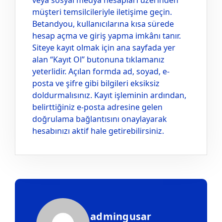
veya sosyal medya hesapları üzerinden
müşteri temsilcileriyle iletişime geçin.
Betandyou, kullanıcılarına kısa sürede
hesap açma ve giriş yapma imkânı tanır.
Siteye kayıt olmak için ana sayfada yer
alan “Kayıt Ol” butonuna tıklamanız
yeterlidir. Açılan formda ad, soyad, e-
posta ve şifre gibi bilgileri eksiksiz
doldurmalısınız. Kayıt işleminin ardından,
belirttiğiniz e-posta adresine gelen
doğrulama bağlantısını onaylayarak
hesabınızı aktif hale getirebilirsiniz.
admingusar