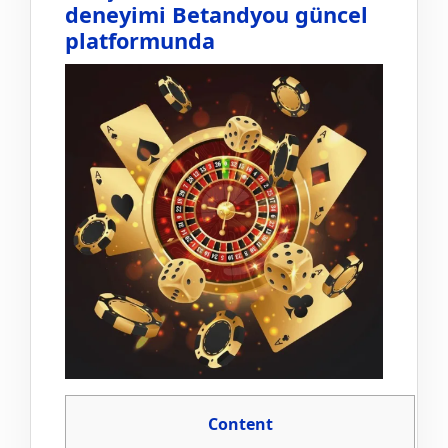
deneyimi Betandyou güncel
platformunda
Content