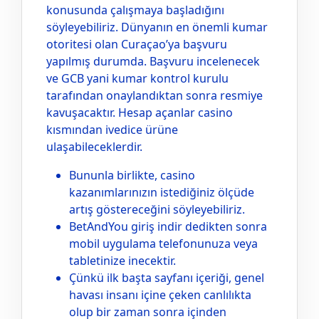
konusunda çalışmaya başladığını
söyleyebiliriz. Dünyanın en önemli kumar
otoritesi olan Curaçao’ya başvuru
yapılmış durumda. Başvuru incelenecek
ve GCB yani kumar kontrol kurulu
tarafından onaylandıktan sonra resmiye
kavuşacaktır. Hesap açanlar casino
kısmından ivedice ürüne
ulaşabileceklerdir.
Bununla birlikte, casino
kazanımlarınızın istediğiniz ölçüde
artış göstereceğini söyleyebiliriz.
BetAndYou giriş indir dedikten sonra
mobil uygulama telefonunuza veya
tabletinize inecektir.
Çünkü ilk başta sayfanı içeriği, genel
havası insanı içine çeken canlılıkta
olup bir zaman sonra içinden