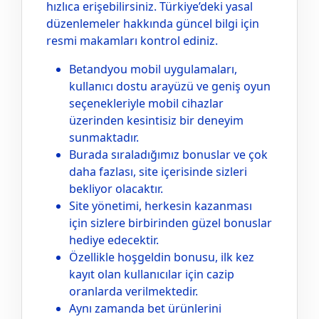
hızlıca erişebilirsiniz. Türkiye’deki yasal
düzenlemeler hakkında güncel bilgi için
resmi makamları kontrol ediniz.
Betandyou mobil uygulamaları,
kullanıcı dostu arayüzü ve geniş oyun
seçenekleriyle mobil cihazlar
üzerinden kesintisiz bir deneyim
sunmaktadır.
Burada sıraladığımız bonuslar ve çok
daha fazlası, site içerisinde sizleri
bekliyor olacaktır.
Site yönetimi, herkesin kazanması
için sizlere birbirinden güzel bonuslar
hediye edecektir.
Özellikle hoşgeldin bonusu, ilk kez
kayıt olan kullanıcılar için cazip
oranlarda verilmektedir.
Aynı zamanda bet ürünlerini