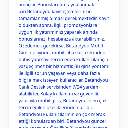
amaçlar. Bonuslardan faydalanmak
için Betandyou kayıt işlemlerinizin
tamamlanmış olması gerekmektedir. Kayıt
olduktan sonra, ilgili promosyonlara
uygun ilk yatırımınızı yaparak anında
bonuslarınızı hesabınıza aktarabilirsiniz.
Özetlemek gerekirse, Betandyou Mobil
Giris opsiyonu, mobil cihazlar üzerinden
bahis yapmayı tercih eden kullanıcılar için
vazgeçilmez bir hizmettir. Bu giris yöntemi
ile ilgili sorun yaşayan veya daha fazla
bilgi almak isteyen kullanıcılar, Betandyou
Canlı Destek servisinden 7/24 yardım
alabilirler. Kolay kullanımı ve güvenilir
yapısıyla mobil giris, Betandyou’in en çok
tercih edilen özelliklerinden biridir.
Betandyou kullanıcılarının en çok merak
ettiği konulardan biri, Betandyou guncel