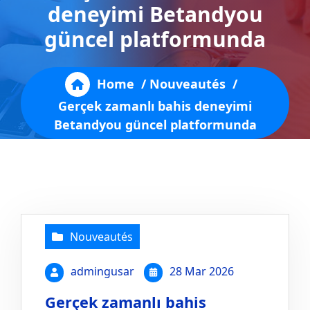
deneyimi Betandyou
güncel platformunda
Home
/
Nouveautés
/
Gerçek zamanlı bahis deneyimi
Betandyou güncel platformunda
Nouveautés
admingusar
28 Mar 2026
Gerçek zamanlı bahis