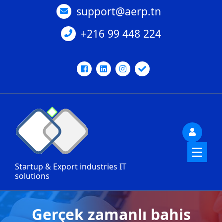
Skip
support@aerp.tn
to
content
+216 99 448 224
Startup & Export industries IT
solutions
Gerçek zamanlı bahis