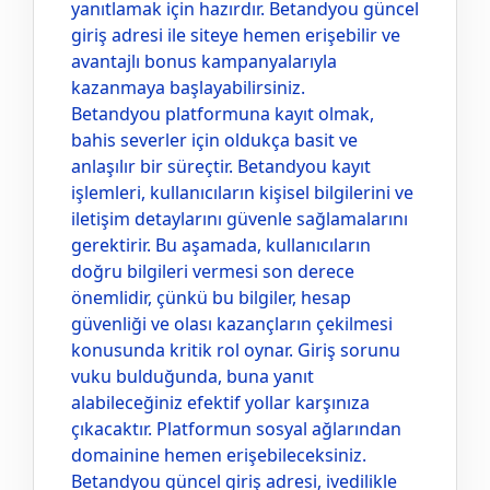
yanıtlamak için hazırdır. Betandyou güncel
giriş adresi ile siteye hemen erişebilir ve
avantajlı bonus kampanyalarıyla
kazanmaya başlayabilirsiniz.
Betandyou platformuna kayıt olmak,
bahis severler için oldukça basit ve
anlaşılır bir süreçtir. Betandyou kayıt
işlemleri, kullanıcıların kişisel bilgilerini ve
iletişim detaylarını güvenle sağlamalarını
gerektirir. Bu aşamada, kullanıcıların
doğru bilgileri vermesi son derece
önemlidir, çünkü bu bilgiler, hesap
güvenliği ve olası kazançların çekilmesi
konusunda kritik rol oynar. Giriş sorunu
vuku bulduğunda, buna yanıt
alabileceğiniz efektif yollar karşınıza
çıkacaktır. Platformun sosyal ağlarından
domainine hemen erişebileceksiniz.
Betandyou güncel giriş adresi, ivedilikle