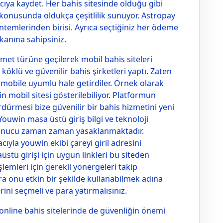
cıya kaydet. Her bahis sitesinde olduğu gibi
onusunda oldukça çeşitlilik sunuyor. Astropay
temlerinden birisi. Ayrıca seçtiğiniz her ödeme
kanına sahipsiniz.
izmet türüne geçilerek mobil bahis siteleri
öklü ve güvenilir bahis şirketleri yaptı. Zaten
 mobile uyumlu hale getirdiler. Örnek olarak
n mobil sitesi gösterilebiliyor. Platformun
rdürmesi bize güvenilir bir bahis hizmetini yeni
ouwin masa üstü giriş bilgi ve teknoloji
 sonucu zaman zaman yasaklanmaktadır.
yla youwin ekibi çareyi giril adresini
stü girişi için uygun linkleri bu siteden
şlemleri için gerekli yönergeleri takip
ra onu etkin bir şekilde kullanabilmek adına
ni seçmeli ve para yatırmalısınız.
online bahis sitelerinde de güvenliğin önemi