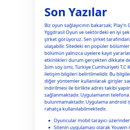
Son Yazılar
Biz oyun sağlayıcının bakarsak; Play’n
Yggdrasil Oyun ve sektördeki en iyi şek
şirket görüyoruz. Sen şirket tarafından
ulaşabilir. Sitedeki en popüler bölümler
bölümün yalnızca üyelere kayıt yararla
etkinlikleri durum gerçekten dikkate d
İsim soy ismi, Türkiye Cumhuriyeti T.C K
iletişim bilgileri belirtilmelidir. Bu bil
diğer yöntemler kullanılarak girişler 
indirilmesi ile birlikte adres takibi ya
sağlanmaktadır. Uygulamanın telefona v
bulunmamaktadır. Uygulama android işl
rahatça kullanılabilmektedir.
Oyuncular mobil tarayıcı üzerinden
Sitenin uygulaması olarak Youwin m