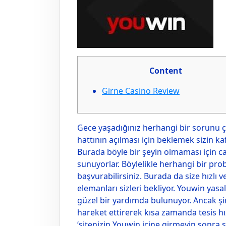
Content
Girne Casino Review
Gece yaşadığınız herhangi bir sorunu 
hattının açılması için beklemek sizin k
Burada böyle bir şeyin olmaması için can
sunuyorlar. Böylelikle herhangi bir pro
başvurabilirsiniz. Burada da size hızlı v
elemanları sizleri bekliyor. Youwin yasa
güzel bir yardımda bulunuyor. Ancak şir
hareket ettirerek kısa zamanda tesis hı
‘sitenizin Youwin içine girmeyin sonra s