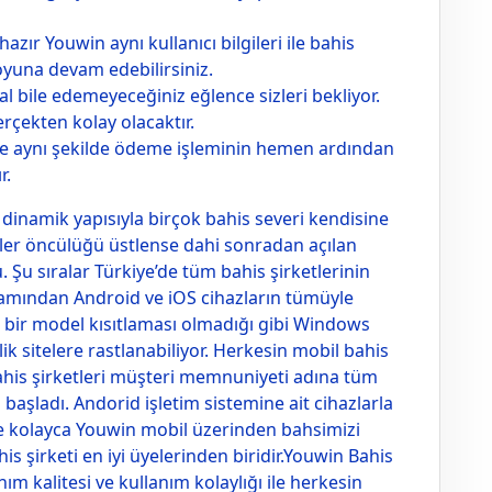
azır Youwin aynı kullanıcı bilgileri ile bahis
e oyuna devam edebilirsiniz.
yal bile edemeyeceğiniz eğlence sizleri bekliyor.
rçekten kolay olacaktır.
e aynı şekilde ödeme işleminin hemen ardından
r.
 dinamik yapısıyla birçok bahis severi kendisine
ler öncülüğü üstlense dahi sonradan açılan
. Şu sıralar Türkiye’de tüm bahis şirketlerinin
mamından Android ve iOS cihazların tümüyle
ir model kısıtlaması olmadığı gibi Windows
k sitelere rastlanabiliyor. Herkesin mobil bahis
ahis şirketleri müşteri memnuniyeti adına tüm
aşladı. Andorid işletim sistemine ait cihazlarla
rle kolayca Youwin mobil üzerinden bahsimizi
s şirketi en iyi üyelerinden biridir.Youwin Bahis
anım kalitesi ve kullanım kolaylığı ile herkesin