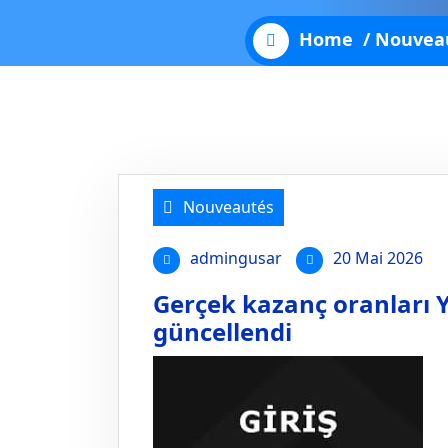
Home
/
Nouvea
Nouveautés
admingusar
20 Mai 2026
Gerçek kazanç oranları 
güncellendi