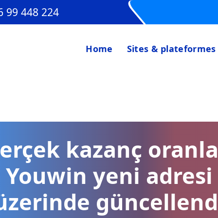
6 99 448 224
Home
Sites & plateformes
erçek kazanç oranla
Youwin yeni adresi
üzerinde güncellend