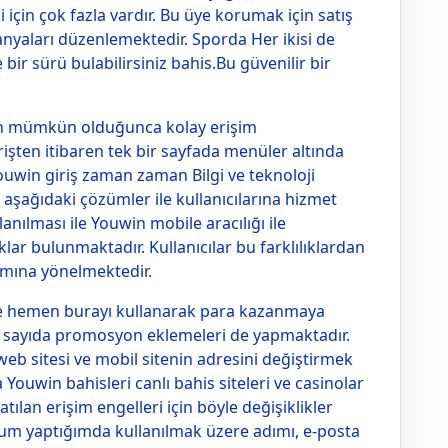
 için çok fazla vardır. Bu üye korumak için satış
nyaları düzenlemektedir. Sporda Her ikisi de
bir sürü bulabilirsiniz bahis.Bu güvenilir bir
rın mümkün olduğunca kolay erişim
irişten itibaren tek bir sayfada menüler altında
ouwin giriş zaman zaman Bilgi ve teknoloji
aşağıdaki çözümler ile kullanıcılarına hizmet
nılması ile Youwin mobile aracılığı ile
klar bulunmaktadır. Kullanıcılar bu farklılıklardan
ımına yönelmektedir.
ve hemen burayı kullanarak para kazanmaya
bol sayıda promosyon eklemeleri de yapmaktadır.
 web sitesi ve mobil sitenin adresini değiştirmek
 Youwin bahisleri canlı bahis siteleri ve casinolar
atılan erişim engelleri için böyle değişiklikler
rum yaptığımda kullanılmak üzere adımı, e-posta