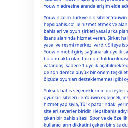
Youwin adresine anında erişim elde edeb
Youwin.co’m Türkiye’nin siteler Youwin s
hepsibahis.co’ ile hizmet etmek ve alan a
bahisleri ve oyun şirketi yasal arka pla
lisans alanında hizmet veren. Şirket hal
yasal ve resmi merkezi vardır. Siteye 
Youwin mobil giriş sağlanarak üyelik s
bulunmakta olan formun doldurulması 
vatandaşı sadece 1 üyelik açabilmektedir
de son derece büyük bir önem teşkil etm
ölçüde oyunları desteklememesi gibi o
Yüksek bahis seçeneklerinin düzeyleri ve
oyunları siteleri ile Youwin eğlenceli, in
hizmet yapısıyla, Türk pazarındaki yeri
siteleri severler biridir. Hepsibahis ad
çıkan bir bahis sitesi. Spor ve de özelli
kullanıcıların dikkatini çeken bir sit