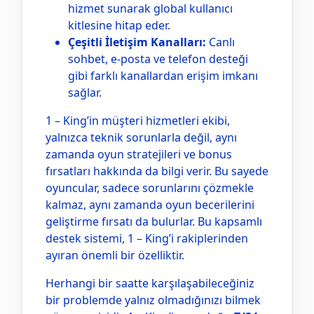
hizmet sunarak global kullanıcı
kitlesine hitap eder.
Çeşitli İletişim Kanalları:
Canlı
sohbet, e-posta ve telefon desteği
gibi farklı kanallardan erişim imkanı
sağlar.
1 – King’in müşteri hizmetleri ekibi,
yalnızca teknik sorunlarla değil, aynı
zamanda oyun stratejileri ve bonus
fırsatları hakkında da bilgi verir. Bu sayede
oyuncular, sadece sorunlarını çözmekle
kalmaz, aynı zamanda oyun becerilerini
geliştirme fırsatı da bulurlar. Bu kapsamlı
destek sistemi, 1 – King’i rakiplerinden
ayıran önemli bir özelliktir.
Herhangi bir saatte karşılaşabileceğiniz
bir problemde yalnız olmadığınızı bilmek