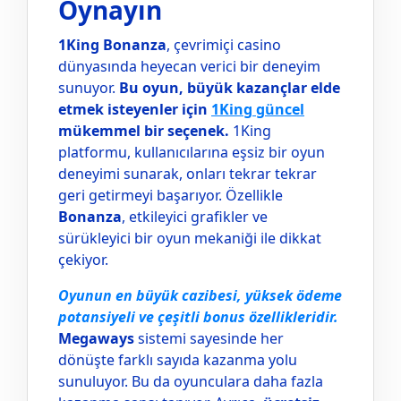
Oynayın
1King Bonanza
, çevrimiçi casino
dünyasında heyecan verici bir deneyim
sunuyor.
Bu oyun, büyük kazançlar elde
etmek isteyenler için
1King güncel
mükemmel bir seçenek.
1King
platformu, kullanıcılarına eşsiz bir oyun
deneyimi sunarak, onları tekrar tekrar
geri getirmeyi başarıyor. Özellikle
Bonanza
, etkileyici grafikler ve
sürükleyici bir oyun mekaniği ile dikkat
çekiyor.
Oyunun en büyük cazibesi, yüksek ödeme
potansiyeli ve çeşitli bonus özellikleridir.
Megaways
sistemi sayesinde her
dönüşte farklı sayıda kazanma yolu
sunuluyor. Bu da oyunculara daha fazla