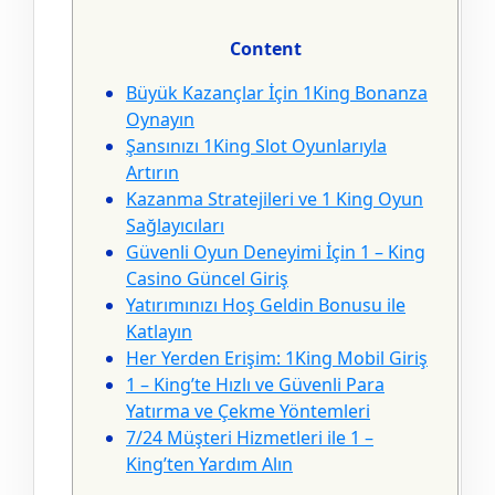
Content
Büyük Kazançlar İçin 1King Bonanza
Oynayın
Şansınızı 1King Slot Oyunlarıyla
Artırın
Kazanma Stratejileri ve 1 King Oyun
Sağlayıcıları
Güvenli Oyun Deneyimi İçin 1 – King
Casino Güncel Giriş
Yatırımınızı Hoş Geldin Bonusu ile
Katlayın
Her Yerden Erişim: 1King Mobil Giriş
1 – King’te Hızlı ve Güvenli Para
Yatırma ve Çekme Yöntemleri
7/24 Müşteri Hizmetleri ile 1 –
King’ten Yardım Alın