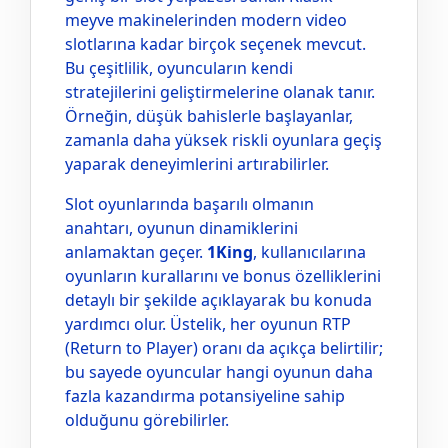
meyve makinelerinden modern video
slotlarına kadar birçok seçenek mevcut.
Bu çeşitlilik, oyuncuların kendi
stratejilerini geliştirmelerine olanak tanır.
Örneğin, düşük bahislerle başlayanlar,
zamanla daha yüksek riskli oyunlara geçiş
yaparak deneyimlerini artırabilirler.
Slot oyunlarında başarılı olmanın
anahtarı, oyunun dinamiklerini
anlamaktan geçer.
1King
, kullanıcılarına
oyunların kurallarını ve bonus özelliklerini
detaylı bir şekilde açıklayarak bu konuda
yardımcı olur. Üstelik, her oyunun RTP
(Return to Player) oranı da açıkça belirtilir;
bu sayede oyuncular hangi oyunun daha
fazla kazandırma potansiyeline sahip
olduğunu görebilirler.