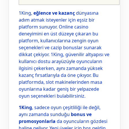
1King,
eğlence ve kazanç
dünyasına
adım atmak isteyenler için eşsiz bir
platform sunuyor. Online casino
deneyimini en üst düzeye çıkaran bu
platform, kullanıcılarına zengin oyun
seçenekleri ve cazip bonuslar sunarak
dikkat çekiyor. 1King, güvenilir altyapısı ve
kullanıcı dostu arayüzüyle oyuncuların
ilgisini çekerken, aynı zamanda yüksek
kazanç fırsatlarıyla da öne çıkıyor. Bu
platformda, slot makinelerinden masa
oyunlarına kadar geniş bir yelpazede
oyun seçenekleri bulabilirsiniz.
1King
, sadece oyun çeşitliliği ile değil,
aynı zamanda sunduğu
bonus ve
promosyonlarla
da oyuncuların gözdesi
haline geliyor. Yeni üyeler için hoş geldin