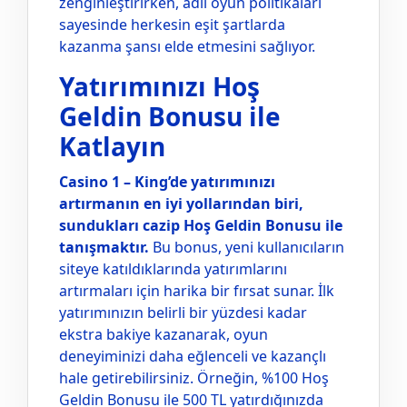
zenginleştirirken, adil oyun politikaları
sayesinde herkesin eşit şartlarda
kazanma şansı elde etmesini sağlıyor.
Yatırımınızı Hoş
Geldin Bonusu ile
Katlayın
Casino 1 – King’de yatırımınızı
artırmanın en iyi yollarından biri,
sundukları cazip Hoş Geldin Bonusu ile
tanışmaktır.
Bu bonus, yeni kullanıcıların
siteye katıldıklarında yatırımlarını
artırmaları için harika bir fırsat sunar. İlk
yatırımınızın belirli bir yüzdesi kadar
ekstra bakiye kazanarak, oyun
deneyiminizi daha eğlenceli ve kazançlı
hale getirebilirsiniz. Örneğin, %100 Hoş
Geldin Bonusu ile 500 TL yatırdığınızda