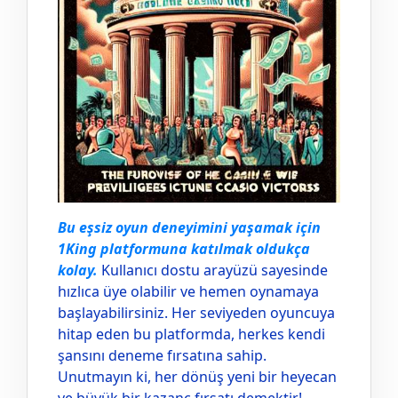
Bu eşsiz oyun deneyimini yaşamak için
1King platformuna katılmak oldukça
kolay.
Kullanıcı dostu arayüzü sayesinde
hızlıca üye olabilir ve hemen oynamaya
başlayabilirsiniz. Her seviyeden oyuncuya
hitap eden bu platformda, herkes kendi
şansını deneme fırsatına sahip.
Unutmayın ki, her dönüş yeni bir heyecan
ve büyük bir kazanç fırsatı demektir!