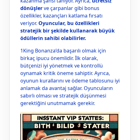
kazanma şansı tanıyor. Ayrıca,
ücretsiz
dönüşler
ve çarpanlar gibi bonus
özellikler, kazançları katlama fırsatı
veriyor.
Oyuncular, bu özellikleri
stratejik bir şekilde kullanarak büyük
ödüllerin sahibi olabilirler.
1King Bonanza’da başarılı olmak için
birkaç ipucu önemlidir. İlk olarak,
bütçenizi iyi yönetmek ve kontrollü
oynamak kritik öneme sahiptir. Ayrıca,
oyunun kurallarını ve ödeme tablosunu iyi
anlamak da avantaj sağlar. Oyuncuların
sabırlı olması ve stratejik düşünmesi
gerektiğini unutmamak gerekir.